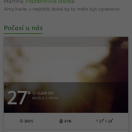
Martina
:
Prázdninová stezka
Ahoj Karle, v nejbližší době by to mělo být opraveno.
Počasí u nás
ZBONĚK A KLEVETOV
27
°
CLEAR SKY
NEDĚLE, 9 SRPNA
°
°
3
M/S
41%
27
24