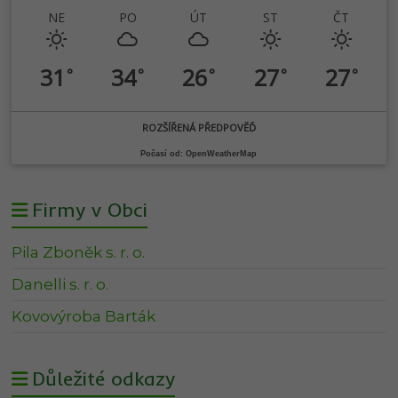
NE
PO
ÚT
ST
ČT
31
34
26
27
27
°
°
°
°
°
ROZŠÍŘENÁ PŘEDPOVĚĎ
Počasí od: OpenWeatherMap
Firmy v Obci
Pila Zboněk s. r. o.
Danelli s. r. o.
Kovovýroba Barták
Důležité odkazy