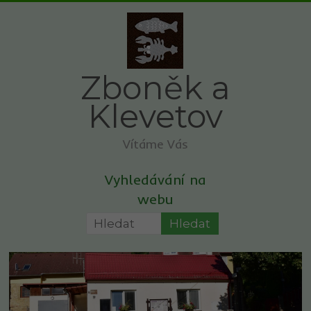
Skip
to
content
Zboněk a
Klevetov
Vítáme Vás
Vyhledávání na
webu