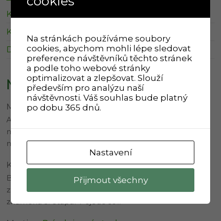
cookies
Kalendář Klevetov
Kalendář Zboněk
Na stránkách používáme soubory
cookies, abychom mohli lépe sledovat
Další informace o svozu
preference návštěvníků těchto stránek
a podle toho webové stránky
optimalizovat a zlepšovat. Slouží
Nejnovější komentáře
především pro analýzu naší
návštěvnosti. Váš souhlas bude platný
Martina
:
Úprava provozu 3. etapa
po dobu 365 dnů.
Ahoj Karle, prodloužení 2.etapy znamená, že se zatím
nic nemění. Ve třetí etapě je více změn, proto je odkaz
na…
Nastavení
Karel Svítil
:
Úprava provozu 3. etapa
Bylo by možné lidsky stručně popsat, co prakticky
Přijmout všechny
znamená prodloužení 2. etapy a co konkrétně
znamená 3. etapa? Pojede se…