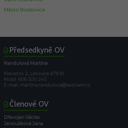
Město Boskovice
Předsedkyně OV
Randulová Martina
Klevetov 2, Letovice 679 61
Mobil: 606 300 243
E-mail: martina.randulova@seznam.cz
Členové OV
Dřevojan Václav
Janoušková Jana