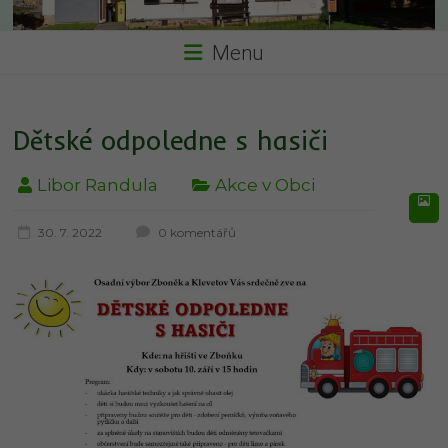
Menu
Dětské odpoledne s hasiči
Libor Randula
Akce v Obci
30. 7. 2022
0 komentářů