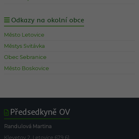
Odkazy na okolní obce
Město Letovice
Městys Svitávka
Obec Sebranice
Město Boskovice
Předsedkyně OV
Randulová Martina
Klevetov 2, Letovice 679 61