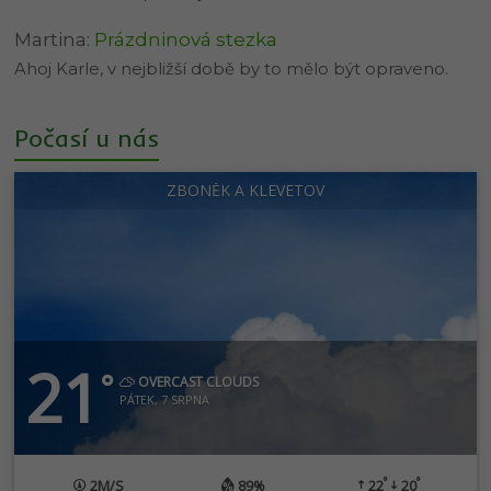
Martina
:
Prázdninová stezka
Ahoj Karle, v nejbližší době by to mělo být opraveno.
Počasí u nás
ZBONĚK A KLEVETOV
21
°
OVERCAST CLOUDS
PÁTEK, 7 SRPNA
°
°
2
M/S
89%
22
20