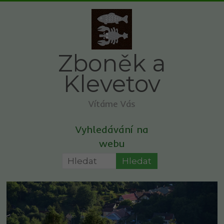
Skip
to
content
Zboněk a
Klevetov
Vítáme Vás
Vyhledávání na
webu