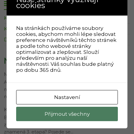
Svoz odpadu
cookies
Kalendář Klevetov
Na stránkách používáme soubory
Kalendář Zboněk
cookies, abychom mohli lépe sledovat
Další informace o svozu
preference návštěvníků těchto stránek
a podle toho webové stránky
optimalizovat a zlepšovat. Slouží
především pro analýzu naší
Nejnovější komentáře
návštěvnosti. Váš souhlas bude platný
po dobu 365 dnů.
Martina
:
Úprava provozu 3. etapa
Ahoj Karle, prodloužení 2.etapy znamená, že se zatím
nic nemění. Ve třetí etapě je více změn, proto je odkaz
na…
Nastavení
Karel Svítil
:
Úprava provozu 3. etapa
Přijmout všechny
Bylo by možné lidsky stručně popsat, co prakticky
znamená prodloužení 2. etapy a co konkrétně
znamená 3. etapa? Pojede se…