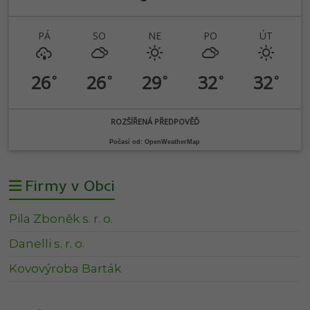
PÁ
SO
NE
PO
ÚT
26
26
29
32
32
°
°
°
°
°
ROZŠÍŘENÁ PŘEDPOVĚĎ
Počasí od: OpenWeatherMap
Firmy v Obci
Pila Zboněk s. r. o.
Danelli s. r. o.
Kovovýroba Barták