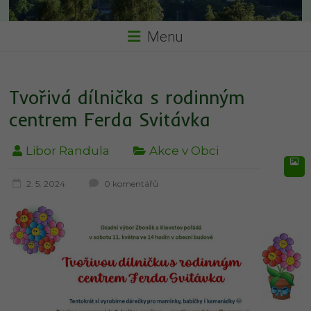
Menu
Tvořivá dílnička s rodinným
centrem Ferda Svitávka
Libor Randula
Akce v Obci
2. 5. 2024
0 komentářů