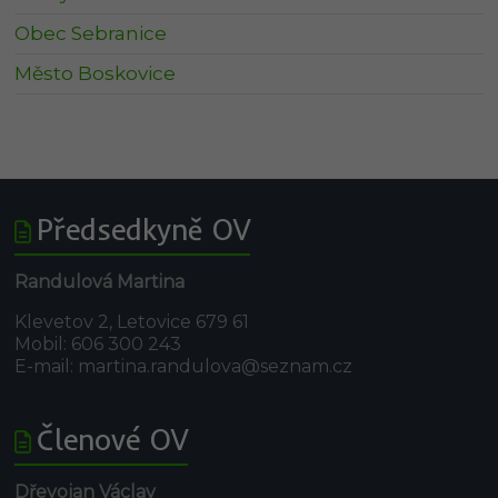
Obec Sebranice
Město Boskovice
Předsedkyně OV
Randulová Martina
Klevetov 2, Letovice 679 61
Mobil: 606 300 243
E-mail: martina.randulova@seznam.cz
Členové OV
Dřevojan Václav