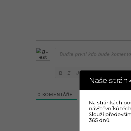
Naše stránk
0
KOMENTÁŘE
Na stránkách po
návštěvníků těch
Slouží především
365 dnů.