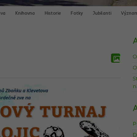
áva
Knihovna
Historie
Fotky
Jubilanti
Význam
A
O
O
S
n
A
P
D