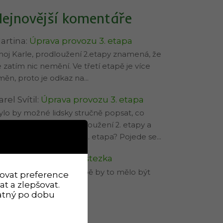
ejnovější komentáře
artina
:
Úprava provozu 3. etapa
hoj Karle, prodloužení 2.etapy znamená, že
e zatím nic nemění. Ve třetí etapě je více
měn, proto je odkaz na…
arel Svítil
:
Úprava provozu 3. etapa
ylo by možné lidsky stručně popsat, co
rakticky znamená prodloužení 2. etapy a
o konkrétně znamená 3. etapa? Pojede se…
artina
:
Prázdninová stezka
hoj Karle, v nejbližší době by to mělo být
ovat preference
t a zlepšovat.
praveno.
latný po dobu
očasí u nás