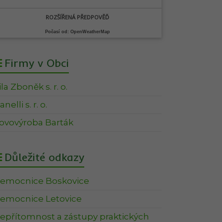
ROZŠÍŘENÁ PŘEDPOVĚĎ
Počasí od: OpenWeatherMap
Firmy v Obci
ila Zboněk s. r. o.
nelli s. r. o.
ovovýroba Barták
Důležité odkazy
emocnice Boskovice
emocnice Letovice
epřítomnost a zástupy praktických