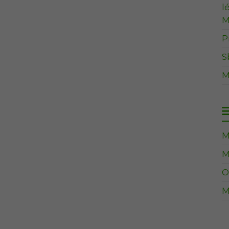
l
M
P
S
M
M
M
O
M