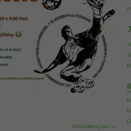
P
J
J
J
B
K
K
D
Pohádkový les
→