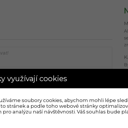
N
M
A
s
z
K
B
{}
[+]
p
y využívají cookies
c
M
A
užíváme soubory cookies, abychom mohli lépe sled
to stránek a podle toho webové stránky optimalizova
o
 pro analýzu naší návštěvnosti. Váš souhlas bude p
P