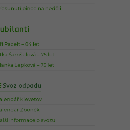
řesunutí pince na neděli
ubilanti
iří Pacelt – 84 let
itka Šamšulová – 75 let
lanka Lepková – 75 let
Svoz odpadu
alendář Klevetov
alendář Zboněk
alší informace o svozu