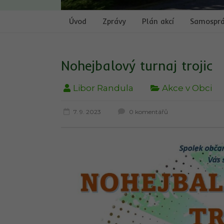
Úvod
Zprávy
Plán akcí
Samospr
Nohejbalový turnaj trojic
Libor Randula
Akce v Obci
7. 9. 2023
0 komentářů