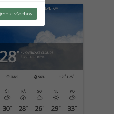
ZBONĚK A KLEVETOV
ijmout všechny
28
°
OVERCAST CLOUDS
ČTVRTEK, 6 SRPNA
°
°
2
M/S
56%
29
25
ČT
PÁ
SO
NE
PO
30
28
26
29
33
°
°
°
°
°