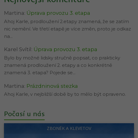
Martina
:
Úprava provozu 3. etapa
Ahoj Karle, prodloužení 2.etapy znamená, že se zatím
nic nemění. Ve třetí etapě je více změn, proto je odkaz
na…
Karel Svítil
:
Úprava provozu 3. etapa
Bylo by možné lidsky stručně popsat, co prakticky
znamená prodloužení 2. etapy a co konkrétně
znamená 3. etapa? Pojede se…
Martina
:
Prázdninová stezka
Ahoj Karle, v nejbližší době by to mělo být opraveno.
Počasí u nás
ZBONĚK A KLEVETOV