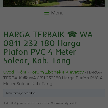
Menu
HARGA TERBAIK ☎ WA
0811 232 180 Harga
Plafon PVC 4 Meter
Solear, Kab. Tang
Úvod
›
Fóra
›
Fórum Zboněk a Klevetov
›
HARGA
TERBAIK ☎ WA 0811 232 180 Harga Plafon PVC 4
Meter Solear, Kab. Tang
Toto téma je prázdné.
Aktuálně je na stránce zobrazeno 0 vláken odpovědí