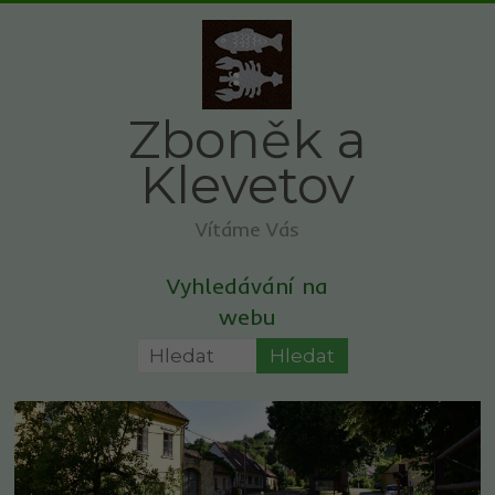
Skip
to
content
Zboněk a
Klevetov
Vítáme Vás
Vyhledávání na
webu