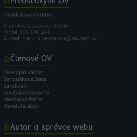
Předsedkyně OV
Randulová Martina
Klevetov 2, Letovice 679 61
Mobil: 606 300 243
E-mail: martina.randulova@seznam.cz
Členové OV
Dřevojan Václav
Janoušková Jana
Jaroš Jan
Loubalová Božena
Nečasová Petra
Randula Libor
Autor a správce webu