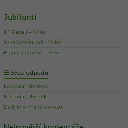
Jubilanti
Jiří Pacelt – 84 let
Jitka Šamšulová – 75 let
Blanka Lepková – 75 let
Svoz odpadu
Kalendář Klevetov
Kalendář Zboněk
Další informace o svozu
Nejnovější komentáře