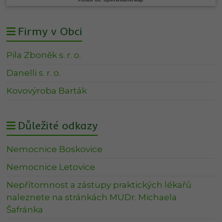
Firmy v Obci
Pila Zboněk s. r. o.
Danelli s. r. o.
Kovovýroba Barták
Důležité odkazy
Nemocnice Boskovice
Nemocnice Letovice
Nepřítomnost a zástupy praktických lékařů
naleznete na stránkách MUDr. Michaela
Šafránka