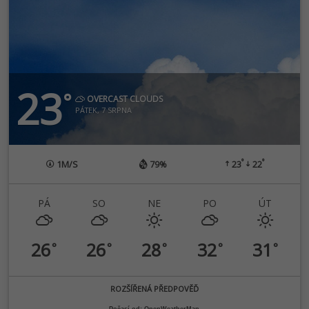
23
°
OVERCAST CLOUDS
PÁTEK, 7 SRPNA
°
°
1
M/S
79%
23
22
PÁ
SO
NE
PO
ÚT
26
26
28
32
31
°
°
°
°
°
ROZŠÍŘENÁ PŘEDPOVĚĎ
Počasí od: OpenWeatherMap