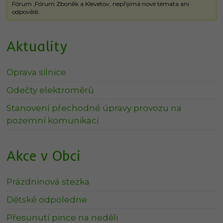
Fórum ‚Fórum Zboněk a Klevetov‚ nepřijímá nové témata ani
odpovědi.
Aktuality
Oprava silnice
Odečty elektroměrů
Stanovení přechodné úpravy provozu na
pozemní komunikaci
Akce v Obci
Prázdninová stezka
Dětské odpoledne
Přesunutí pince na neděli