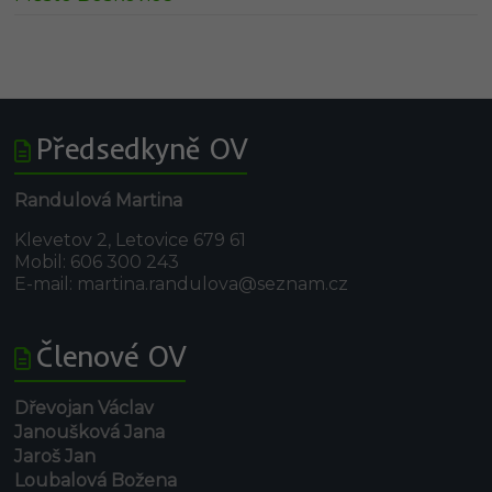
Předsedkyně OV
Randulová Martina
Klevetov 2, Letovice 679 61
Mobil: 606 300 243
E-mail: martina.randulova@seznam.cz
Členové OV
Dřevojan Václav
Janoušková Jana
Jaroš Jan
Loubalová Božena