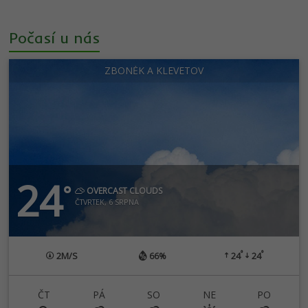
Počasí u nás
ZBONĚK A KLEVETOV
24
°
OVERCAST CLOUDS
ČTVRTEK, 6 SRPNA
°
°
2
M/S
66%
24
24
ČT
PÁ
SO
NE
PO