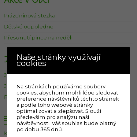
Prázdninová stezka
Dětské odpoledne
Přesunutí pince na neděli
Naše stránky využívají
Jubilanti
cookies
Jiří Pacelt – 84 let
Jitka Šamšulová – 75 let
Na stránkách používáme soubory
cookies, abychom mohli lépe sledovat
Blanka Lepková – 75 let
preference návštěvníků těchto stránek
a podle toho webové stránky
optimalizovat a zlepšovat. Slouží
především pro analýzu naší
Svoz odpadu
návštěvnosti. Váš souhlas bude platný
po dobu 365 dnů.
Kalendář Klevetov