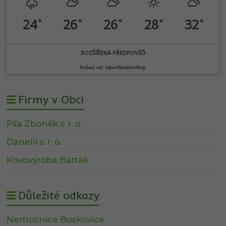
24
26
26
28
32
°
°
°
°
°
ROZŠÍŘENÁ PŘEDPOVĚĎ
Počasí od: OpenWeatherMap
Firmy v Obci
Pila Zboněk s. r. o.
Danelli s. r. o.
Kovovýroba Barták
Důležité odkazy
Nemocnice Boskovice