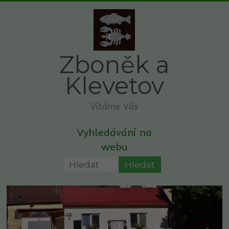
Skip
to
content
Zboněk a
Klevetov
Vítáme Vás
Vyhledávání na
webu