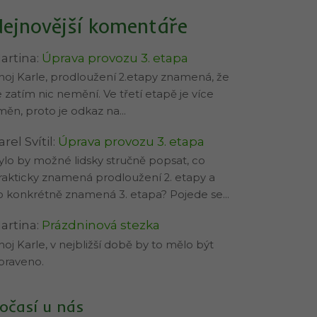
ejnovější komentáře
artina
:
Úprava provozu 3. etapa
hoj Karle, prodloužení 2.etapy znamená, že
e zatím nic nemění. Ve třetí etapě je více
měn, proto je odkaz na…
arel Svítil
:
Úprava provozu 3. etapa
ylo by možné lidsky stručně popsat, co
rakticky znamená prodloužení 2. etapy a
o konkrétně znamená 3. etapa? Pojede se…
artina
:
Prázdninová stezka
hoj Karle, v nejbližší době by to mělo být
praveno.
očasí u nás