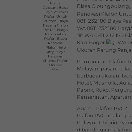
Plafon
Biasa Cibungbulang, 
Gypsum Biasa,
Biaya Renovasi
Renovasi Plafon Unt
Plafon Untuk
0811 232 180 Biaya Pa
Rumah, Biaya
Pasang Plafon
WA 0811 232 180 Harg
Per M2, Harga
Pembuatan
☏ WA 0811 232 180 Bia
Plafon, Biaya
Kab. Bogor
WA 08
Renovasi
Plafon Hello
Ukuran Parung Panja
Kitty, Biaya
Renovasi
Shunda Plafon
Pembuatan Plafon Te
Ukuran
Melayani pasang plap
Host
berbagai ukuran, type
Hotel, Musholla, Aula,
Pabrik, Ruko, Pergur
Pemerintah, Apart
Apa itu Plafon PVC?
Plafon PVC adalah pl
Polivynil Chloride y
dibandingkan plafon d