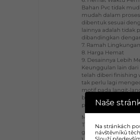
Bahan Pvc tidak mud
mudah dalam proses 
dibentuk sesuai deng
lainnya adalah tidak 
dibandingkan dengan 
7. Ramah Lingkunga
8. Harga Hemat
9. Desainnya Lebih M
Keunggulan lain dari
telah diberi finishin
tak perlu lagi meng
motif pada langit-lan
banyak pilihan warna,
Naše stránk
plafon PVC yang coc
Metode pesan layana
Tripleks, akustik da
Na stránkách po
gampang:
návštěvníků těch
Slouží především
1. Customer mengonta