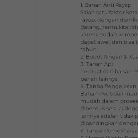
1. Bahan Anti Rayap
Salah satu faktor ket
rayap, dengan demiki
datang, tentu kita t
karena sudah keropos
dapat awet dan bisa
tahun.
2. Bobot Ringan & Ku
3. Tahan Api
Terbuat dari bahan P
bahan lainnya
4. Tanpa Pengelasan
Bahan Pvc tidak mud
mudah dalam proses 
dibentuk sesuai deng
lainnya adalah tidak 
dibandingkan dengan 
5. Tanpa Pemelihara
6. Hemat Waktu Pe