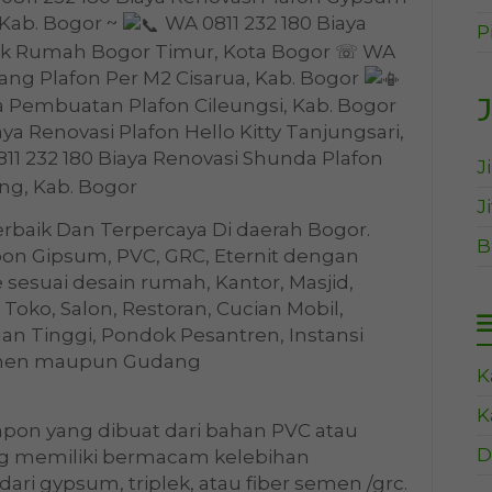
Kab. Bogor ~
WA 0811 232 180 Biaya
P
uk Rumah Bogor Timur, Kota Bogor ☏ WA
sang Plafon Per M2 Cisarua, Kab. Bogor
J
a Pembuatan Plafon Cileungsi, Kab. Bogor
ya Renovasi Plafon Hello Kitty Tanjungsari,
11 232 180 Biaya Renovasi Shunda Plafon
J
ng, Kab. Bogor
J
rbaik Dan Terpercaya Di daerah Bogor.
B
on Gipsum, PVC, GRC, Eternit dengan
 sesuai desain rumah, Kantor, Masjid,
 Toko, Salon, Restoran, Cucian Mobil,
uan Tinggi, Pondok Pesantren, Instansi
emen maupun Gudang
K
K
apon yang dibuat dari bahan PVC atau
D
ang memiliki bermacam kelebihan
ari gypsum, triplek, atau fiber semen /grc.