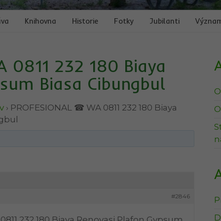
áva
Knihovna
Historie
Fotky
Jubilanti
Význam
0811 232 180 Biaya
A
psum Biasa Cibungbul
O
v
›
PROFESIONAL ☎ WA 0811 232 180 Biaya
O
gbul
S
n
A
#2846
P
D
11 232 180 Biaya Renovasi Plafon Gypsum