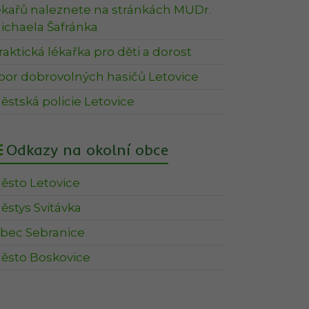
ékařů naleznete na stránkách MUDr.
ichaela Šafránka
raktická lékařka pro děti a dorost
bor dobrovolných hasičů Letovice
ěstská policie Letovice
Odkazy na okolní obce
ěsto Letovice
ěstys Svitávka
bec Sebranice
ěsto Boskovice