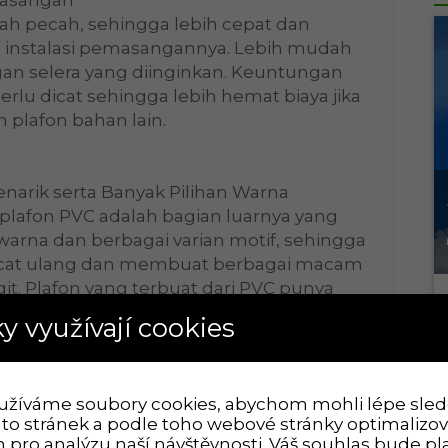
ah pecah, sehingga lebih cepat dan
instalasi pemasangannya. Lebih mudah
an selera yang diinginkan. Keuntungan
perlu dicat sehingga lebih hemat biaya jika
plafon bahan lain.
n
enarik serta Banyak Pilihan Warna
 plafon PVC adalah bagian luarnya yang
g warna dan berbagai varian motif, sehingga
ecat ulang dan membuat berbagai macam
git. Plafon yang terbuat dari PVC punya
 corak, dan juga bentuk. Cukup pilih warna
y využívají cookies
ok dengan desain rumah atau bangunan.
n pasang plafon PVC, Gypsum, GRC,
erah $namakota dan sekitarnya sangat
užíváme soubory cookies, abychom mohli lépe sled
to stránek a podle toho webové stránky optimalizova
 pro analýzu naší návštěvnosti. Váš souhlas bude p
k Kami bisa via Telfon, WA, SMS.