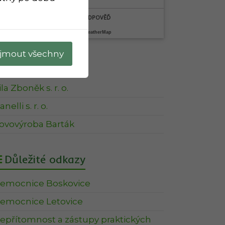
ROZŠÍŘENÁ PŘEDPOVĚĎ
Počasí od: OpenWeatherMap
ijmout všechny
Firmy v Obci
ila Zboněk s. r. o.
nelli s. r. o.
ovovýroba Barták
Důležité odkazy
emocnice Boskovice
emocnice Letovice
epřítomnost a zástupy praktických