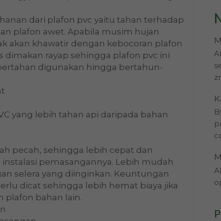
N
ahanan dari plafon pvc yaitu tahan terhadap
an plafon awet. Apabila musim hujan
M
idak akan khawatir dengan kebocoran plafon
A
 dimakan rayap sehingga plafon pvc ini
s
 bertahan digunakan hingga bertahun-
z
at
K
B
VC yang lebih tahan api daripada bahan
p
c
ah pecah, sehingga lebih cepat dan
M
instalasi pemasangannya. Lebih mudah
A
an selera yang diinginkan. Keuntungan
o
perlu dicat sehingga lebih hemat biaya jika
plafon bahan lain.
an
P
masangan