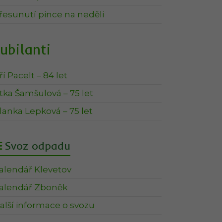
řesunutí pince na neděli
ubilanti
iří Pacelt – 84 let
itka Šamšulová – 75 let
lanka Lepková – 75 let
Svoz odpadu
alendář Klevetov
alendář Zboněk
alší informace o svozu