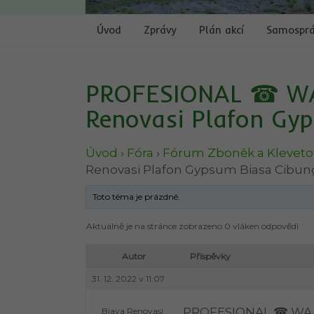
Úvod
Zprávy
Plán akcí
Samospr
PROFESIONAL ☎ WA 
Renovasi Plafon Gy
Úvod
›
Fóra
›
Fórum Zboněk a Kleveto
Renovasi Plafon Gypsum Biasa Cibun
Toto téma je prázdné.
Aktuálně je na stránce zobrazeno 0 vláken odpovědí
Autor
Příspěvky
31. 12. 2022 v 11:07
PROFESIONAL ☎ WA 08
Biaya Renovasi