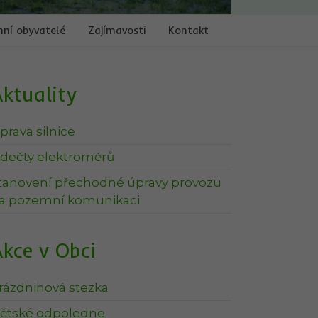
ní obyvatelé
Zajímavosti
Kontakt
ktuality
prava silnice
dečty elektroměrů
tanovení přechodné úpravy provozu
a pozemní komunikaci
kce v Obci
rázdninová stezka
ětské odpoledne