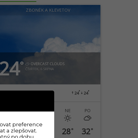
ZBONĚK A KLEVETOV
24
°
OVERCAST CLOUDS
ČTVRTEK, 6 SRPNA
°
°
2
M/S
66%
24
24
ČT
PÁ
SO
NE
PO
ovat preference
24
26
26
28
32
°
°
°
°
°
t a zlepšovat.
latný po dobu