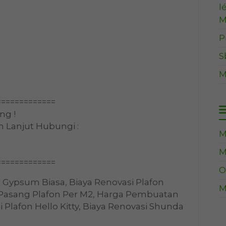
l
M
C
P
S
M
=============
ng !
h Lanjut Hubungi :
M
M
=============
O
n Gypsum Biasa, Biaya Renovasi Plafon
M
Pasang Plafon Per M2, Harga Pembuatan
i Plafon Hello Kitty, Biaya Renovasi Shunda