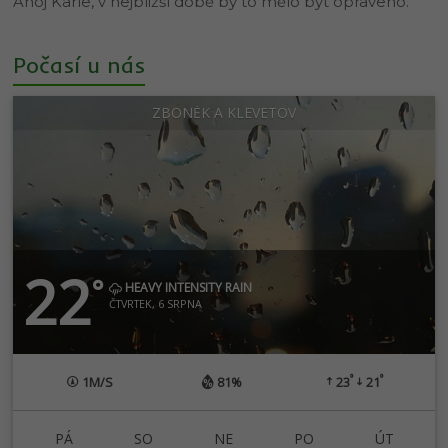
Ahoj Karle, v nejbližší době by to mělo být opraveno.
Počasí u nás
ZBONĚK A KLEVETOV
22
°
HEAVY INTENSITY RAIN
ČTVRTEK, 6 SRPNA
°
°
1
M/S
81%
23
21
PÁ
SO
NE
PO
ÚT