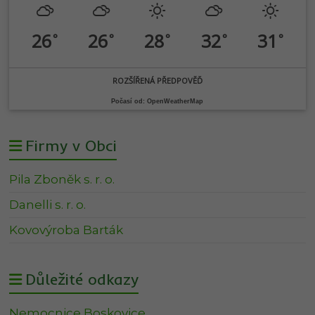
26
26
28
32
31
°
°
°
°
°
ROZŠÍŘENÁ PŘEDPOVĚĎ
Počasí od: OpenWeatherMap
Firmy v Obci
Pila Zboněk s. r. o.
Danelli s. r. o.
Kovovýroba Barták
Důležité odkazy
Nemocnice Boskovice