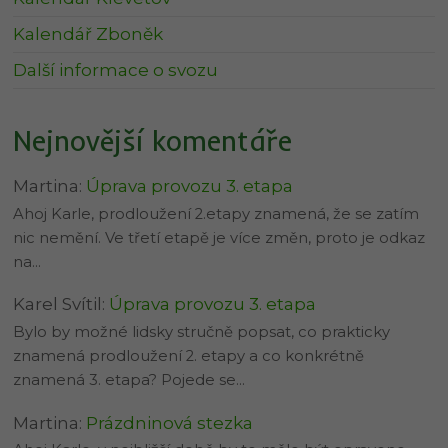
Kalendář Zboněk
Další informace o svozu
Nejnovější komentáře
Martina
:
Úprava provozu 3. etapa
Ahoj Karle, prodloužení 2.etapy znamená, že se zatím
nic nemění. Ve třetí etapě je více změn, proto je odkaz
na…
Karel Svítil
:
Úprava provozu 3. etapa
Bylo by možné lidsky stručně popsat, co prakticky
znamená prodloužení 2. etapy a co konkrétně
znamená 3. etapa? Pojede se…
Martina
:
Prázdninová stezka