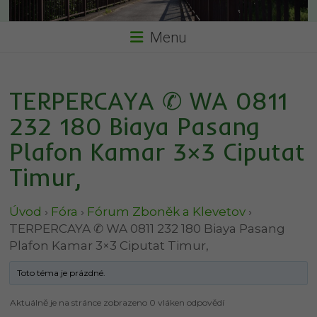
Menu
TERPERCAYA ✆ WA 0811
232 180 Biaya Pasang
Plafon Kamar 3×3 Ciputat
Timur,
Úvod
›
Fóra
›
Fórum Zboněk a Klevetov
›
TERPERCAYA ✆ WA 0811 232 180 Biaya Pasang
Plafon Kamar 3×3 Ciputat Timur,
Toto téma je prázdné.
Aktuálně je na stránce zobrazeno 0 vláken odpovědí