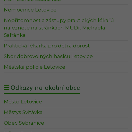
Nemocnice Letovice
Nepřítomnost a zástupy praktických lékařů
naleznete na stránkách MUDr. Michaela
Šafránka
Praktická lékařka pro děti a dorost
Sbor dobrovolných hasičů Letovice
Městská policie Letovice
Odkazy na okolní obce
Město Letovice
Městys Svitávka
Obec Sebranice