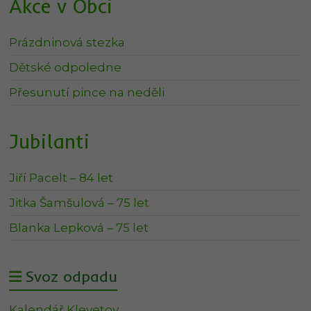
Akce v Obci
Prázdninová stezka
Dětské odpoledne
Přesunutí pince na neděli
Jubilanti
Jiří Pacelt – 84 let
Jitka Šamšulová – 75 let
Blanka Lepková – 75 let
Svoz odpadu
Kalendář Klevetov