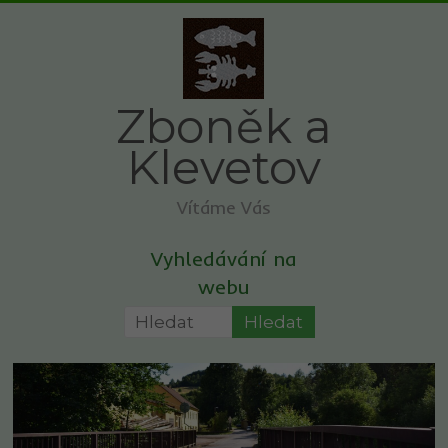
Skip
to
content
Zboněk a
Klevetov
Vítáme Vás
Vyhledávání na
webu