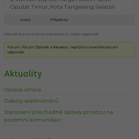
Ciputat Timur, Kota Tangerang Selatan
Autor
Příspěvky
Aktuálně je na stránce zobrazeno 0 vláken odpovědí
Fórum ‚Fórum Zboněk a Klevetov‚ nepřijímá nové témata ani
odpovědi.
Aktuality
Oprava silnice
Odečty elektroměrů
Stanovení přechodné úpravy provozu na
pozemní komunikaci