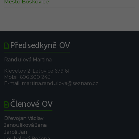
Město Boskovice
Předsedkyně OV
Randulová Martina
Klevetov 2, Letovice 679 61
Mobil: 606 300 243
E-mail: martina.randulova@seznam.cz
Členové OV
Dřevojan Václav
Janoušková Jana
Jaroš Jan
Loubalová Božena