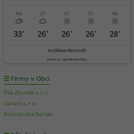
PO
ÚT
ST
ČT
PÁ
33
26
26
26
28
°
°
°
°
°
ROZŠÍŘENÁ PŘEDPOVĚĎ
Počasí od: OpenWeatherMap
Firmy v Obci
Pila Zboněk s. r. o.
Danelli s. r. o.
Kovovýroba Barták