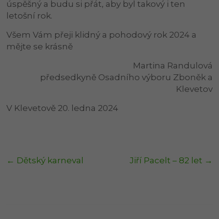
úspěšný a budu si přát, aby byl takový i ten
letošní rok.
Všem Vám přeji klidný a pohodový rok 2024 a
mějte se krásně
Martina Randulová
předsedkyně Osadního výboru Zboněk a
Klevetov
V Klevetově 20. ledna 2024
←
Dětský karneval
Jiří Pacelt – 82 let
→