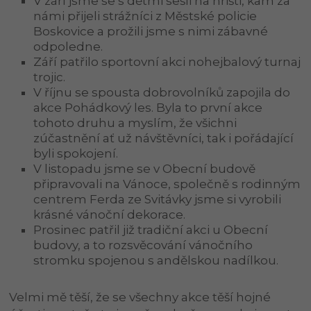
V září jsme se s dětmi sešli na hřišti, kam za
námi přijeli strážníci z Městské policie
Boskovice a prožili jsme s nimi zábavné
odpoledne.
Září patřilo sportovní akci nohejbalový turnaj
trojic.
V říjnu se spousta dobrovolníků zapojila do
akce Pohádkový les. Byla to první akce
tohoto druhu a myslím, že všichni
zúčastnění ať už návštěvníci, tak i pořádající
byli spokojení.
V listopadu jsme se v Obecní budově
připravovali na Vánoce, společně s rodinným
centrem Ferda ze Svitávky jsme si vyrobili
krásné vánoční dekorace.
Prosinec patřil již tradiční akci u Obecní
budovy, a to rozsvěcování vánočního
stromku spojenou s andělskou nadílkou.
Velmi mě těší, že se všechny akce těší hojné