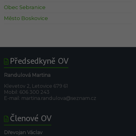
Obec Sebranice
Město Boskovice
Předsedkyně OV
Randulová Martina
Klevetov 2, Letovice 679 61
Mobil: 606 300 243
E-mail: martina.randulova@seznam.cz
Členové OV
Dřevojan Václav