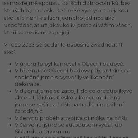
samozřejmě spoustu dalších dobrovolníků, bez
kterých by to nešlo. Je hezké vymyslet nějakou
akci, ale není v silách jednoho jedince akci
uspořádat, ať už jakoukoliv, proto si vážím všech,
kteří se nezištně zapojují.
V roce 2023 se podařilo úspěšně zvládnout 11
akcí.
V únoru to byl karneval v Obecní budově.
V březnu do Obecní budovy přijela Jiřinka a
společně jsme si vytvořily velikonoční
dekorace.
V dubnu jsme se zapojili do celorepublikové
akce – Ukliďme Česko a koncem dubna
jsme se sešli na hřišti na tradičním pálení
čarodějnic.
V červnu proběhla tvořivá dílnička na hřišti.
V červenci jsme se autobusem vydali do
Šiklandu a Draxmoru.