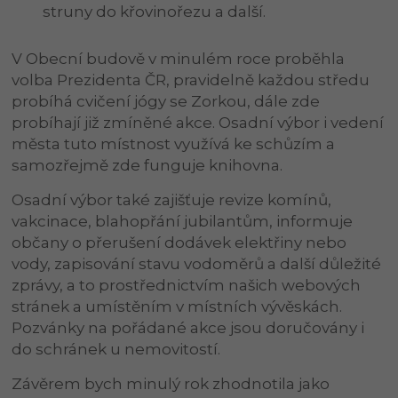
struny do křovinořezu a další.
V Obecní budově v minulém roce proběhla
volba Prezidenta ČR, pravidelně každou středu
probíhá cvičení jógy se Zorkou, dále zde
probíhají již zmíněné akce. Osadní výbor i vedení
města tuto místnost využívá ke schůzím a
samozřejmě zde funguje knihovna.
Osadní výbor také zajišťuje revize komínů,
vakcinace, blahopřání jubilantům, informuje
občany o přerušení dodávek elektřiny nebo
vody, zapisování stavu vodoměrů a další důležité
zprávy, a to prostřednictvím našich webových
stránek a umístěním v místních vývěskách.
Pozvánky na pořádané akce jsou doručovány i
do schránek u nemovitostí.
Závěrem bych minulý rok zhodnotila jako