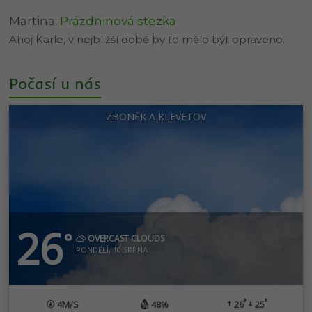
Martina
:
Prázdninová stezka
Ahoj Karle, v nejbližší době by to mělo být opraveno.
Počasí u nás
ZBONĚK A KLEVETOV
26
°
OVERCAST CLOUDS
PONDĚLÍ, 10 SRPNA
°
°
4
M/S
48%
26
25