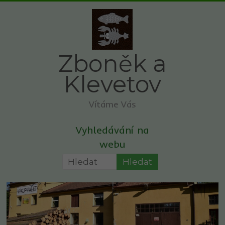
Skip
to
content
Zboněk a
Klevetov
Vítáme Vás
Vyhledávání na
webu