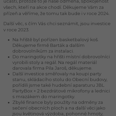
účasti, protože to je naše odměna, spokojenost
všech, kteří na akce chodí. Děkujeme Vám za
přízeň a věříme, že tomu tak bude i v roce 2024.
Další věc, s čím Vás chci seznámit, jsou investice
v roce 2023.
Na hřiště byl pořízen basketbalový koš.
Děkujeme firmě Barták a dalším
dobrovolníkům za instalaci.
Do maringotky na hřišti místní dobrovolníci
vyrobili stoly a regál. Na regál materiál
darovala firma Pila Jaroš, děkujeme.
Další investice směřovaly na koupi party
stanu, skládacího stolu do Obecní budovy,
pořídili jsme také hudební aparaturu JBL
PartyBox + 2 bezdrátové mikrofony a lednici
s mrazákem do maringotky.
Zbylé finance byly použity na odměny za
sečení obecních ploch a na další věci jako
jsou květinová výzdoba, pohonné hmoty,