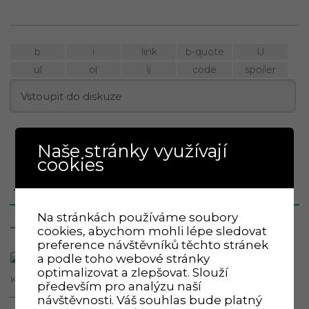
Naše stránky využívají
cookies
1
KOMENTÁŘ
Na stránkách používáme soubory
Nejstarší
cookies, abychom mohli lépe sledovat
preference návštěvníků těchto stránek
a podle toho webové stránky
optimalizovat a zlepšovat. Slouží
především pro analýzu naší
Pavla Kubínová
2 let před
návštěvnosti. Váš souhlas bude platný