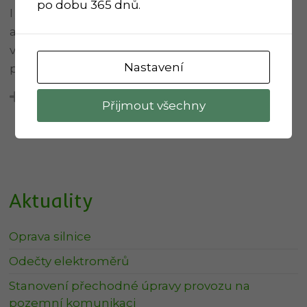
po dobu 365 dnů.
I já, jako občanka Zboňku, děkuji celému OV za
akce a i vše ostatní, co pro nás děláte ve svém
volném čase a takřka zdarma. Hodně sil a elánu
Nastavení
po celý rok 2024 vám přeji z celého srdce
Odpovědět
0
Přijmout všechny
Aktuality
Oprava silnice
Odečty elektroměrů
Stanovení přechodné úpravy provozu na
pozemní komunikaci