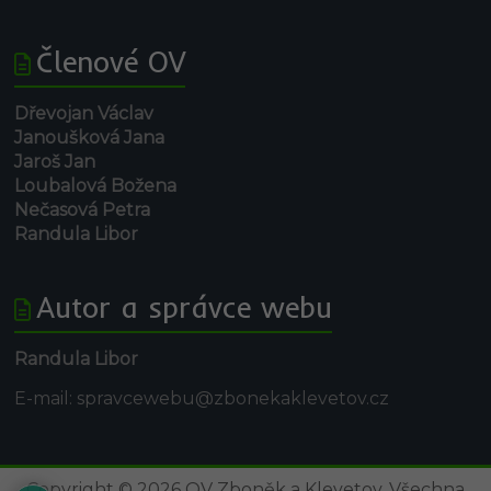
Členové OV
Dřevojan Václav
Janoušková Jana
Jaroš Jan
Loubalová Božena
Nečasová Petra
Randula Libor
Autor a správce webu
Randula Libor
E-mail: spravcewebu@zbonekaklevetov.cz
Copyright © 2026 OV Zboněk a Klevetov. Všechna