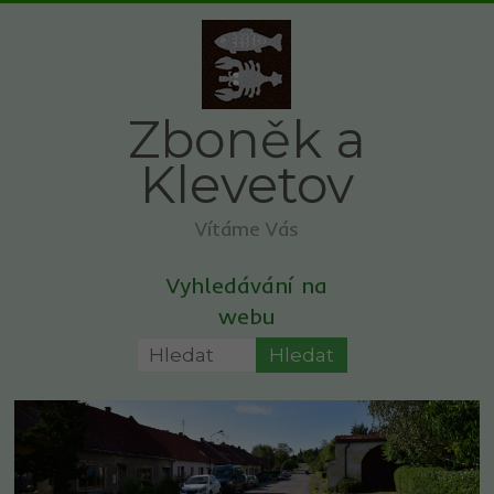
Skip
to
content
Zboněk a
Klevetov
Vítáme Vás
Vyhledávání na
webu