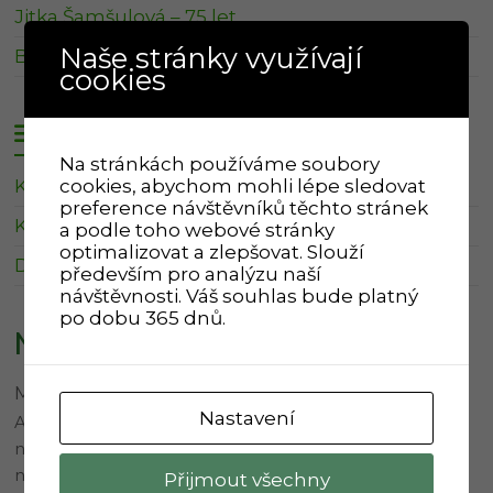
Jitka Šamšulová – 75 let
Naše stránky využívají
Blanka Lepková – 75 let
cookies
Svoz odpadu
Na stránkách používáme soubory
cookies, abychom mohli lépe sledovat
Kalendář Klevetov
preference návštěvníků těchto stránek
Kalendář Zboněk
a podle toho webové stránky
optimalizovat a zlepšovat. Slouží
Další informace o svozu
především pro analýzu naší
návštěvnosti. Váš souhlas bude platný
po dobu 365 dnů.
Nejnovější komentáře
Martina
:
Úprava provozu 3. etapa
Nastavení
Ahoj Karle, prodloužení 2.etapy znamená, že se zatím
nic nemění. Ve třetí etapě je více změn, proto je odkaz
na…
Přijmout všechny