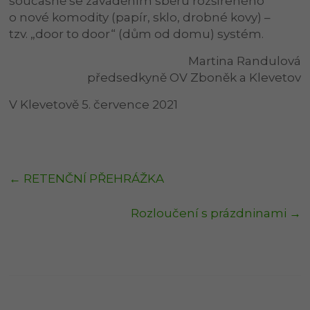
současně se zaváděním sběru rozšířeného
o nové komodity (papír, sklo, drobné kovy) –
tzv. „door to door“ (dům od domu) systém.
Martina Randulová
předsedkyně OV Zboněk a Klevetov
V Klevetově 5. července 2021
←
RETENČNÍ PŘEHRÁŽKA
Rozloučení s prázdninami
→