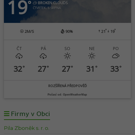
19
°
BROKEN CLOUDS
ČTVRTEK, 6 SRPNA
°
°
2
M/S
90%
21
19
ČT
PÁ
SO
NE
PO
32
27
27
31
33
°
°
°
°
°
ROZŠÍŘENÁ PŘEDPOVĚĎ
Počasí od: OpenWeatherMap
Firmy v Obci
Pila Zboněk s. r. o.